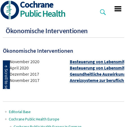
Cochrane
Skip
to
Public Health
main
content
Ökonomische Interventionen
Ökonomische Interventionen
November 2020
Besteuerung von Lebensmittel
April 2020
Besteuerung von Lebensmitt
Dezember 2017
Gesundheitliche Auswirkung
November 2017
Anreizsysteme zur berufliche
Editorial Base
Main
Cochrane Public Health Europe
Cochrane Public Health Europe in German